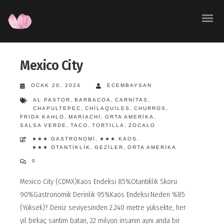
Mexico City
OCAK 20, 2024
ECEMBAYSAN
AL PASTOR
,
BARBACOA
,
CARNITAS
,
CHAPULTEPEC
,
CHILAQUILES
,
CHURROS
,
FRIDA KAHLO
,
MARIACHI
,
ORTA AMERIKA
,
SALSA VERDE
,
TACO
,
TORTILLA
,
ZOCALO
★★★ GASTRONOMI
,
★★★ KAOS
,
★★★ OTANTIKLIK
,
GEZILER
,
ORTA AMERIKA
0
Mexico City (CDMX)Kaos Endeksi 85%Otantiklik Skoru
90%Gastronomik Derinlik 95%Kaos Endeksi:Neden %85
(Yüksek)? Deniz seviyesinden 2.240 metre yüksekte, her
yıl birkaç santim batan, 22 milyon insanın aynı anda bir