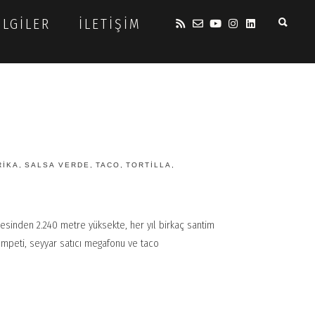
ILGILER
İLETIŞIM
RIKA
,
SALSA VERDE
,
TACO
,
TORTILLA
,
inden 2.240 metre yüksekte, her yıl birkaç santim
rompeti, seyyar satıcı megafonu ve taco