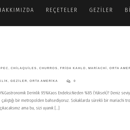
HAKKIMIZDA
REÇETELER
GEZILER
B
EPEC
,
CHILAQUILES
,
CHURROS
,
FRIDA KAHLO
,
MARIACHI
,
ORTA AME
KLIK
,
GEZILER
,
ORTA AMERIKA
0
0%Gastronomik Derinlik 95%Kaos Endeksi:Neden %85 (Yüksek)? Deniz seviyes
e çalıştığı bir metropolden bahsediyoruz. Sokaklarda sürekli bir mariachi t
kacaksınız ama bu, sizi uyanık [...]