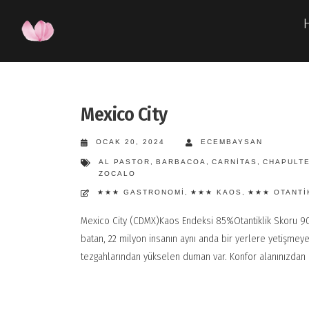
Mexico City
OCAK 20, 2024
ECEMBAYSAN
AL PASTOR
,
BARBACOA
,
CARNITAS
,
CHAPULT
ZOCALO
★★★ GASTRONOMI
,
★★★ KAOS
,
★★★ OTANTI
Mexico City (CDMX)Kaos Endeksi 85%Otantiklik Skoru 9
batan, 22 milyon insanın aynı anda bir yerlere yetişmey
tezgahlarından yükselen duman var. Konfor alanınızdan çı