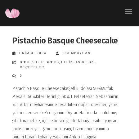
Pistachio Basque Cheesecake
EKIM 3, 2024
ECEMBAYSAN
★★☆ KILER
,
★★☆ ŞEFLIK
,
45-60 DK
,
REÇETELER
0
Pistachio Basque CheesecakeŞeflik İddiası 50%Mutfak
Mesaisi 60%Kiler Derinliği 50% I. FelsefeSan Sebastian’ın
küçük bir meyhanesinde tesadüfen doğan o esmer, yanık
yüzlü cheesecake’i düşünün. Dışı adeta fırında unutulmuş
gibi karamelize, içi ise kesildiğinde tabağa usulca yayılan
ipeksi bir rüya... Şimdi bu klasiği, bizim coğrafyanın o
buram buram kokan yeşil altını Antep fıstığıyla