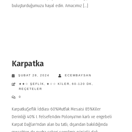
buluşturduğumuzu hayal edin. Amacımız [...]
Karpatka
ŞUBAT 28, 2024
ECEMBAYSAN
★★☆ ŞEFLIK
,
★☆☆ KILER
,
60-120 DK
,
REÇETELER
0
KarpatkaŞeflik İddiası 60%Mutfak Mesaisi 85%Kiler
Derinliği 40% I. FelsefeAdını Polonya'nın karlı ve engebeli
Karpat Dağları'ndan alan bu tatlı, dışarıdan bakıldığında