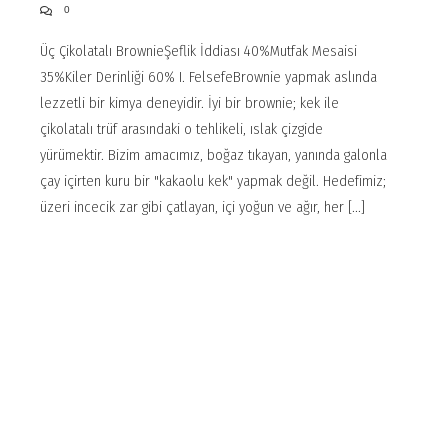
0
Üç Çikolatalı BrownieŞeflik İddiası 40%Mutfak Mesaisi
35%Kiler Derinliği 60% I. FelsefeBrownie yapmak aslında
lezzetli bir kimya deneyidir. İyi bir brownie; kek ile
çikolatalı trüf arasındaki o tehlikeli, ıslak çizgide
yürümektir. Bizim amacımız, boğaz tıkayan, yanında galonla
çay içirten kuru bir "kakaolu kek" yapmak değil. Hedefimiz;
üzeri incecik zar gibi çatlayan, içi yoğun ve ağır, her [...]