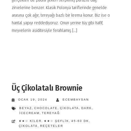
gerçekten de pudra şekeri serpilmiş pürüzlü dağ
zirvelerine benzer. Klasik Polonya tariflerinde genelde
arasına çok ağır, tereyağı bazlı bir krema konur. Biz ise o
hantal yapıyı reddediyoruz. Onun yerine tüy gibi hafif,
meyvelerin asiditesiyle ferahlamış [...]
Üç Çikolatalı Brownie
OCAK 19, 2024
ECEMBAYSAN
BEYAZ
,
CHOCOLATE
,
ÇIKOLATA
,
DARK
,
ICECREAM
,
TEREYAĞ
★★☆ KILER
,
★★☆ ŞEFLIK
,
45-60 DK
,
ÇIKOLATA
,
REÇETELER